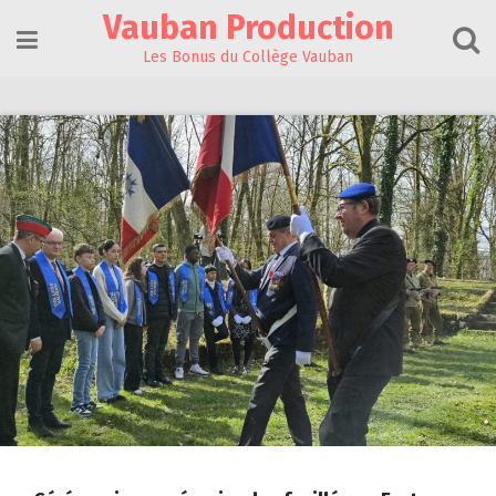
Skip
Vauban Production
to
content
Les Bonus du Collège Vauban