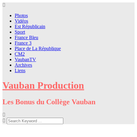
Skip
to
Photos
content
Vidéos
Est Républicain
Sport
France Bleu
France 3
Place de La République
CM2
VaubanTV
Archives
Liens
Vauban Production
Les Bonus du Collège Vauban