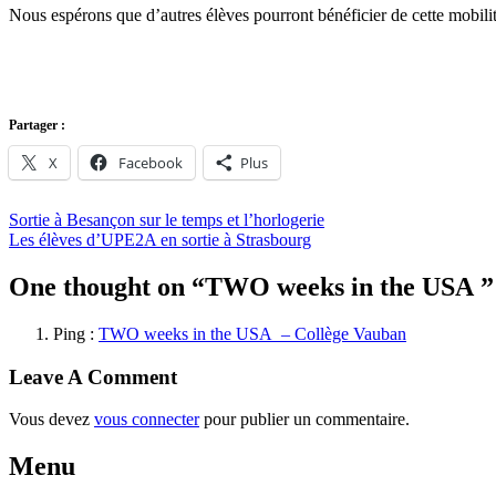
Nous espérons que d’autres élèves pourront bénéficier de cette mobilit
Partager :
X
Facebook
Plus
Post
Sortie à Besançon sur le temps et l’horlogerie
Les élèves d’UPE2A en sortie à Strasbourg
navigation
One thought on “
TWO weeks in the USA
”
Ping :
TWO weeks in the USA – Collège Vauban
Leave A Comment
Vous devez
vous connecter
pour publier un commentaire.
Menu