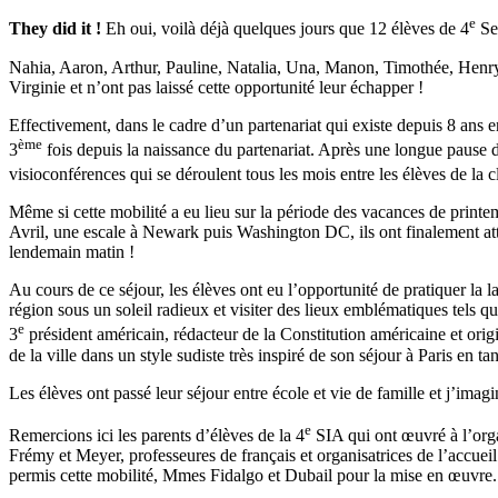
e
They did it !
Eh oui, voilà déjà quelques jours que 12 élèves de 4
Sec
Nahia, Aaron, Arthur, Pauline, Natalia, Una, Manon, Timothée, Henry,
Virginie et n’ont pas laissé cette opportunité leur échapper !
Effectivement, dans le cadre d’un partenariat qui existe depuis 8 ans 
ème
3
fois depuis la naissance du partenariat. Après une longue pause d
visioconférences qui se déroulent tous les mois entre les élèves de la c
Même si cette mobilité a eu lieu sur la période des vacances de printe
Avril, une escale à Newark puis Washington DC, ils ont finalement atte
lendemain matin !
Au cours de ce séjour, les élèves ont eu l’opportunité de pratiquer la l
région sous un soleil radieux et visiter des lieux emblématiques tels q
e
3
président américain, rédacteur de la Constitution américaine et orig
de la ville dans un style sudiste très inspiré de son séjour à Paris en 
Les élèves ont passé leur séjour entre école et vie de famille et j’imag
e
Remercions ici les parents d’élèves de la 4
SIA qui ont œuvré à l’org
Frémy et Meyer, professeures de français et organisatrices de l’accuei
permis cette mobilité, Mmes Fidalgo et Dubail pour la mise en œuvre