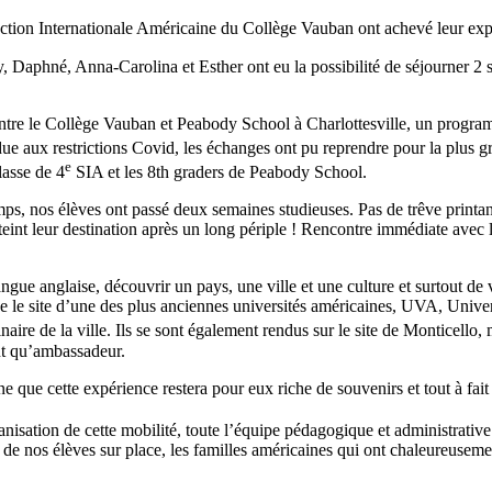
tion Internationale Américaine du Collège Vauban ont achevé leur exp
 Daphné, Anna-Carolina et Esther ont eu la possibilité de séjourner 2
entre le Collège Vauban et Peabody School à Charlottesville, un program
ue aux restrictions Covid, les échanges ont pu reprendre pour la plus gr
e
lasse de 4
SIA et les 8th graders de Peabody School.
mps, nos élèves ont passé deux semaines studieuses. Pas de trêve printa
int leur destination après un long périple ! Rencontre immédiate avec les
angue anglaise, découvrir un pays, une ville et une culture et surtout de 
ue le site d’une des plus anciennes universités américaines, UVA, Univer
inaire de la ville. Ils se sont également rendus sur le site de Monticell
tant qu’ambassadeur.
ine que cette expérience restera pour eux riche de souvenirs et tout à fai
anisation de cette mobilité, toute l’équipe pédagogique et administra
l de nos élèves sur place, les familles américaines qui ont chaleureuseme
.