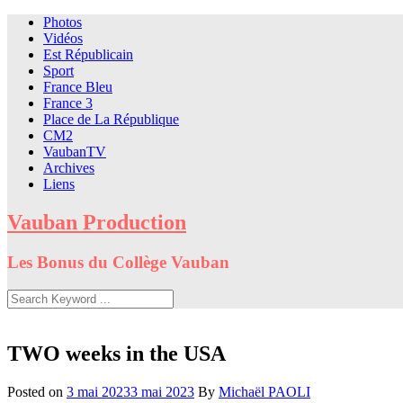
Skip
Photos
to
Vidéos
content
Est Républicain
Sport
France Bleu
France 3
Place de La République
CM2
VaubanTV
Archives
Liens
Vauban Production
Les Bonus du Collège Vauban
TWO weeks in the USA
Posted on
3 mai 2023
3 mai 2023
By
Michaël PAOLI