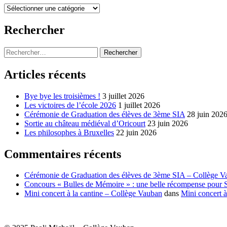
Menu
Rechercher
Rechercher :
Articles récents
Bye bye les troisièmes !
3 juillet 2026
Les victoires de l’école 2026
1 juillet 2026
Cérémonie de Graduation des élèves de 3ème SIA
28 juin 202
Sortie au château médiéval d’Oricourt
23 juin 2026
Les philosophes à Bruxelles
22 juin 2026
Commentaires récents
Cérémonie de Graduation des élèves de 3ème SIA – Collège V
Concours « Bulles de Mémoire » : une belle récompense pour 
Mini concert à la cantine – Collège Vauban
dans
Mini concert à