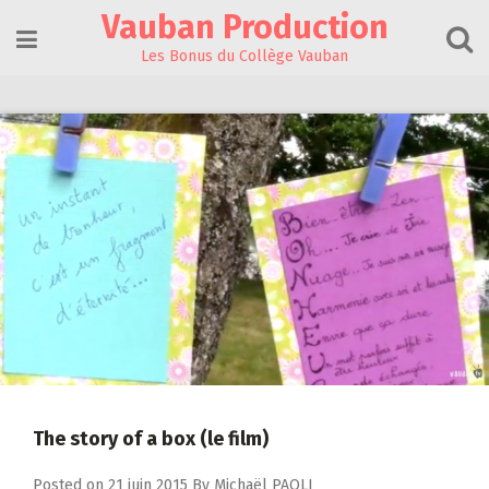
Skip
Vauban Production
to
content
Les Bonus du Collège Vauban
The story of a box (le film)
Posted on
21 juin 2015
By
Michaël PAOLI