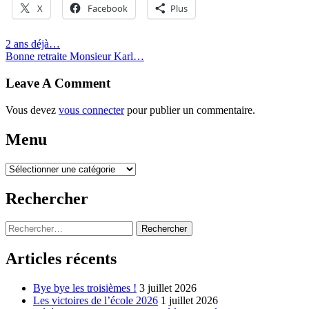
X
Facebook
Plus
Post
2 ans déjà…
Bonne retraite Monsieur Karl…
navigation
Leave A Comment
Vous devez
vous connecter
pour publier un commentaire.
Menu
Menu
Rechercher
Rechercher :
Articles récents
Bye bye les troisièmes !
3 juillet 2026
Les victoires de l’école 2026
1 juillet 2026