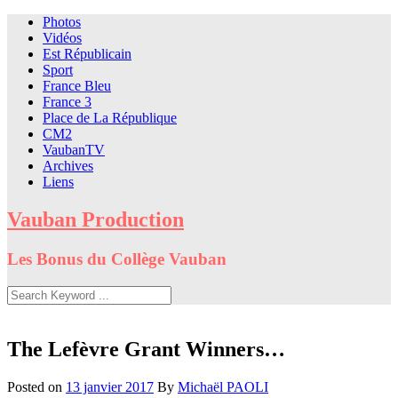
Skip
Photos
to
Vidéos
content
Est Républicain
Sport
France Bleu
France 3
Place de La République
CM2
VaubanTV
Archives
Liens
Vauban Production
Les Bonus du Collège Vauban
The Lefèvre Grant Winners…
Posted on
13 janvier 2017
By
Michaël PAOLI