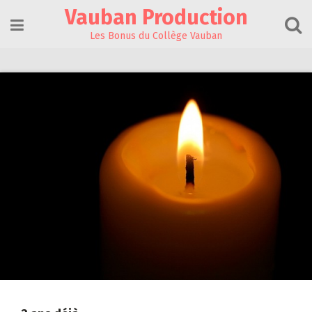
Skip
Vauban Production
to
content
Les Bonus du Collège Vauban