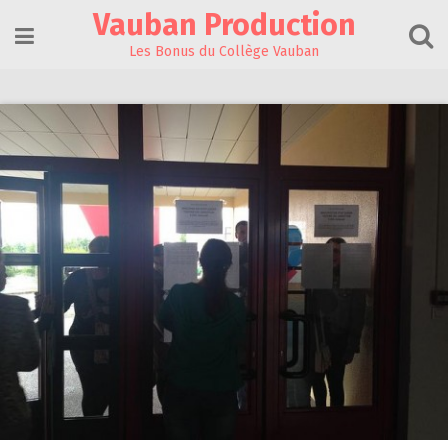
Skip
Vauban Production
to
content
Les Bonus du Collège Vauban