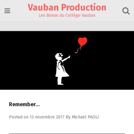
Skip
Vauban Production
to
content
Les Bonus du Collège Vauban
Remember…
Posted on
13 novembre 2017
By
Michaël PAOLI