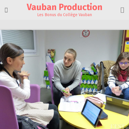
Skip
Vauban Production
to
content
Les Bonus du Collège Vauban