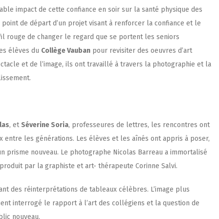
able impact de cette confiance en soir sur la santé physique des
 point de départ d’un projet visant à renforcer la confiance et le
fil rouge de changer le regard que se portent les seniors
des élèves du
Collège Vauban
pour revisiter des oeuvres d’art
acle et de l’image, ils ont travaillé à travers la photographie et la
lissement.
las
, et
Séverine Soria
, professeures de lettres, les rencontres ont
 entre les générations. Les élèves et les aînés ont appris à poser,
s un prisme nouveau. Le photographe Nicolas Barreau a immortalisé
roduit par la graphiste et art- thérapeute Corinne Salvi.
ant des réinterprétations de tableaux célèbres. L’image plus
ent interrogé le rapport à l’art des collégiens et la question de
blic nouveau.