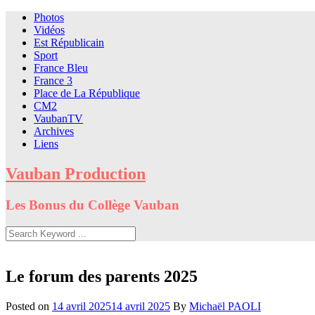
Skip
Photos
to
Vidéos
content
Est Républicain
Sport
France Bleu
France 3
Place de La République
CM2
VaubanTV
Archives
Liens
Vauban Production
Les Bonus du Collège Vauban
Le forum des parents 2025
Posted on
14 avril 2025
14 avril 2025
By
Michaël PAOLI