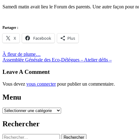
Samedi matin avait lieu le Forum des parents. Une autre façon pour no
Partager :
X
Facebook
Plus
Post
À fleur de plume…
Assemblée Générale des Eco-Délégues – Atelier défis –
navigation
Leave A Comment
Vous devez
vous connecter
pour publier un commentaire.
Menu
Menu
Rechercher
Rechercher :