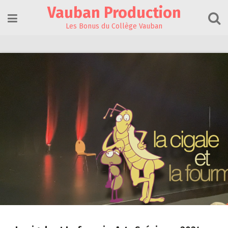
Skip
Vauban Production
to
content
Les Bonus du Collège Vauban