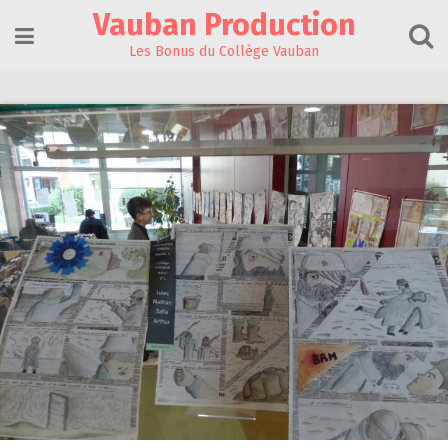
Skip
Vauban Production
to
content
Les Bonus du Collège Vauban