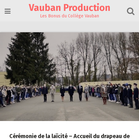
Skip
Vauban Production
to
content
Les Bonus du Collège Vauban
Cérémonie de la laïcité – Accueil du drapeau de