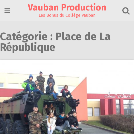
Skip
Vauban Production
to
content
Les Bonus du Collège Vauban
Catégorie :
Place de La
République