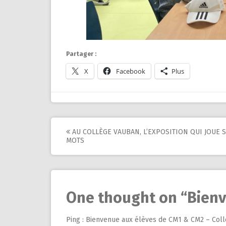
Partager :
X
Facebook
Plus
Post
AU COLLÈGE VAUBAN, L’EXPOSITION QUI JOUE 
MOTS
navigation
One thought on “
Bienv
Ping :
Bienvenue aux élèves de CM1 & CM2 – Col