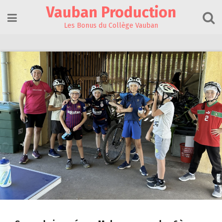
Skip
Vauban Production
to
content
Les Bonus du Collège Vauban