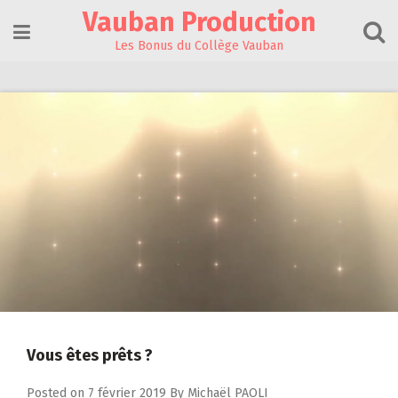
Skip
Vauban Production
to
content
Les Bonus du Collège Vauban
Vous êtes prêts ?
Posted on
7 février 2019
By
Michaël PAOLI