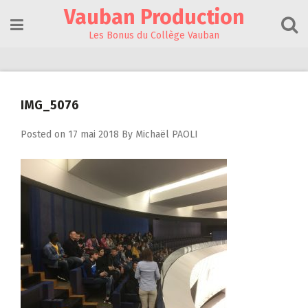
Skip
Vauban Production
to
content
Les Bonus du Collège Vauban
IMG_5076
Posted on
17 mai 2018
By
Michaël PAOLI