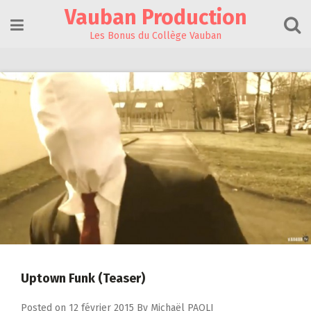
Skip
Vauban Production
to
content
Les Bonus du Collège Vauban
Uptown Funk (Teaser)
Posted on
12 février 2015
By
Michaël PAOLI