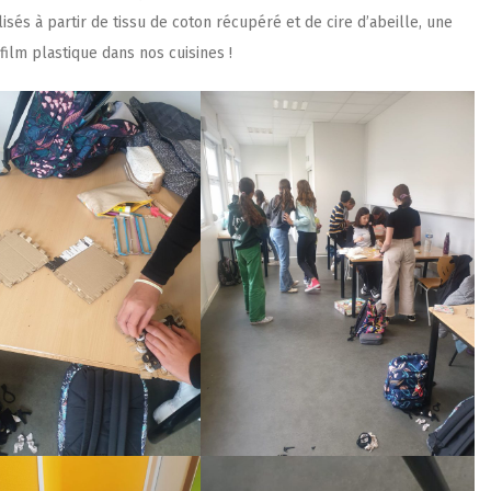
és à partir de tissu de coton récupéré et de cire d’abeille, une
ilm plastique dans nos cuisines !