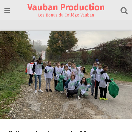
Skip
Vauban Production
to
content
Les Bonus du Collège Vauban