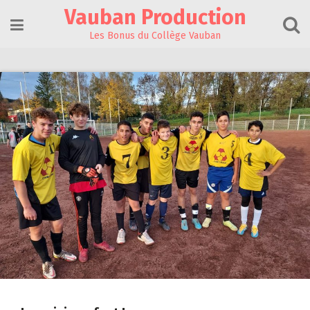
Skip
Vauban Production
to
content
Les Bonus du Collège Vauban