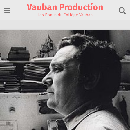
Skip
Vauban Production
to
content
Les Bonus du Collège Vauban