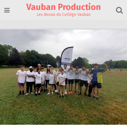
Skip
Vauban Production
to
content
Les Bonus du Collège Vauban