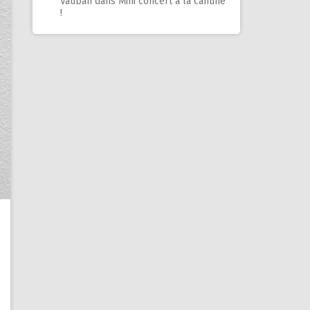
Vauban
dans
Mini concert à la cantine
!