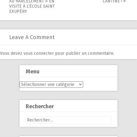
AU HARCÈLEMENT » EN
CANTINE !
navigation
VISITE À L’ÉCOLE SAINT
EXUPÉRY
Leave A Comment
Vous devez
vous connecter
pour publier un commentaire.
Menu
Menu
Rechercher
Rechercher :