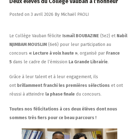
Deux élèves du Collège Vauban à l’honneur
Posted on
3 avril 2026
By
Michaël PAOLI
Le Collège Vauban félicite
Ismaïl BOUBAZINE
(5e2) et
Nabil
NJIMBAM MOUSLIM
(6e6) pour leur participation au
concours
« Lecture à voix haute »
, organisé par
France
5
dans le cadre de l’émission
La Grande Librairie
.
Grâce à leur talent et à leur engagement, ils
ont
brillamment franchi les premières sélections
et ont
réussi à atteindre
la phase finale
du concours.
Toutes nos félicitations à ces deux élèves dont nous
sommes très fiers pour ce beau parcours !