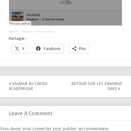
MisterM
·
Vauban – C'est le cross
Partager :
X
Facebook
Plus
Post
VAUBAN AU CROSS
RETOUR SUR LES ERASMUS
ACADÉMIQUE
DAYS
navigation
Leave A Comment
Vous devez
vous connecter
pour publier un commentaire.