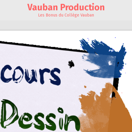
Vauban Production
Les Bonus du Collège Vauban