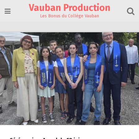
Skip
Vauban Production
to
content
Les Bonus du Collège Vauban