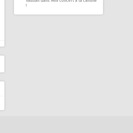
Vauban
dans
Mini concert à la cantine
!