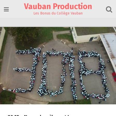
Skip
Vauban Production
to
content
Les Bonus du Collège Vauban