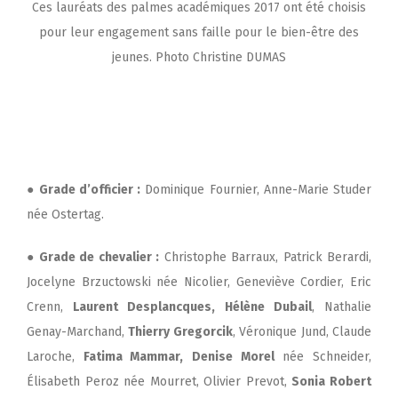
Ces lauréats des palmes académiques 2017 ont été choisis
pour leur engagement sans faille pour le bien-être des
jeunes. Photo Christine DUMAS
Les 19 récipiendaires des palmes
académiques :
● Grade d’officier :
Dominique Fournier, Anne-Marie Studer
née Ostertag.
● Grade de chevalier :
Christophe Barraux, Patrick Berardi,
Jocelyne Brzuctowski née Nicolier, Geneviève Cordier, Eric
Crenn,
Laurent Desplancques, Hélène Dubail
, Nathalie
Genay-Marchand,
Thierry Gregorcik
, Véronique Jund, Claude
Laroche,
Fatima Mammar,
Denise Morel
née Schneider,
Élisabeth Peroz née Mourret, Olivier Prevot,
Sonia Robert