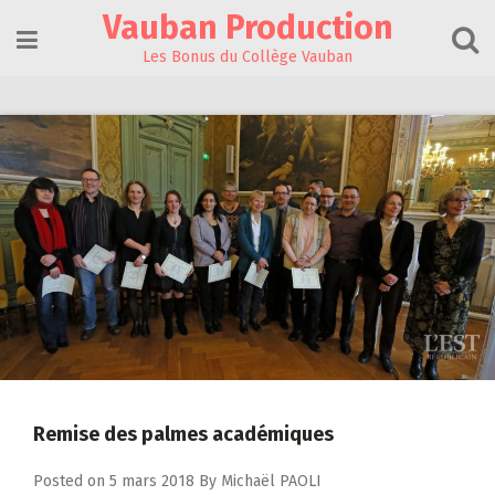
Skip
Vauban Production
to
content
Les Bonus du Collège Vauban
Remise des palmes académiques
Posted on
5 mars 2018
By
Michaël PAOLI