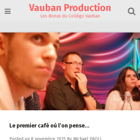
Skip
Vauban Production
to
content
Les Bonus du Collège Vauban
Le premier café où l’on pense…
Posted on
8 novembre 2015
By
Michaël PAOLI