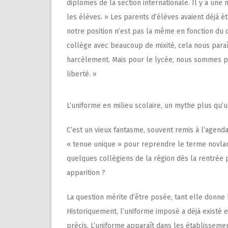
diplômes de la section internationale. Il y a une
les élèves. » Les parents d’élèves avaient déjà 
notre position n’est pas la même en fonction du
collège avec beaucoup de mixité, cela nous paraît
harcèlement. Mais pour le lycée, nous sommes plu
liberté. »
L’uniforme en milieu scolaire, un mythe plus qu’u
C’est un vieux fantasme, souvent remis à l’agenda 
« tenue unique » pour reprendre le terme novlan
quelques collégiens de la région dès la rentrée 
apparition ?
La question mérite d’être posée, tant elle donne 
Historiquement, l’uniforme imposé a déjà existé en
précis. L’uniforme apparaît dans les établisseme