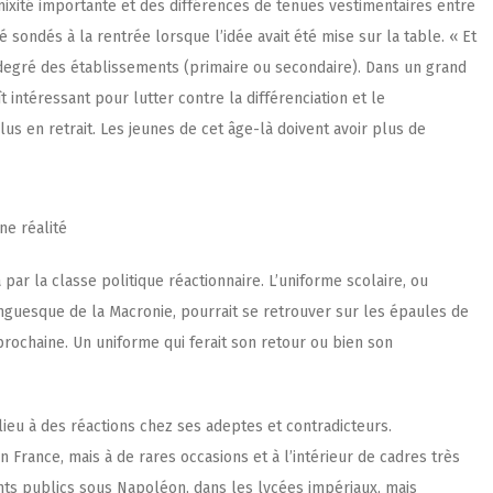
 mixité importante et des différences de tenues vestimentaires entre
été sondés
à la rentrée lorsque l’idée avait été mise sur la table
. « Et
 degré des établissements (primaire ou secondaire). Dans un grand
 intéressant pour lutter contre la différenciation et le
s en retrait. Les jeunes de cet âge-là doivent avoir plus de
ne réalité
par la classe politique réactionnaire. L’uniforme scolaire, ou
guesque de la Macronie, pourrait se retrouver sur les épaules de
prochaine. Un uniforme qui ferait son retour ou bien son
lieu à des réactions chez ses adeptes et contradicteurs.
 France, mais à de rares occasions et à l’intérieur de cadres très
nts publics sous Napoléon, dans les lycées impériaux, mais