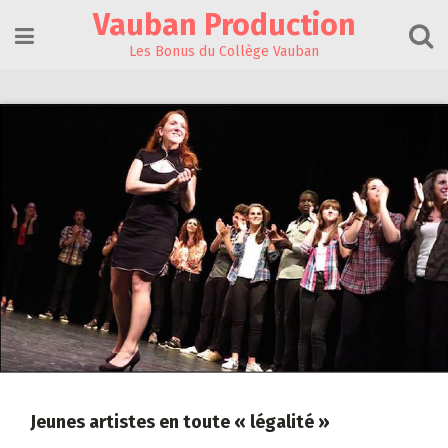
Skip
Vauban Production
to
content
Les Bonus du Collège Vauban
Jeunes artistes en toute « légalité »