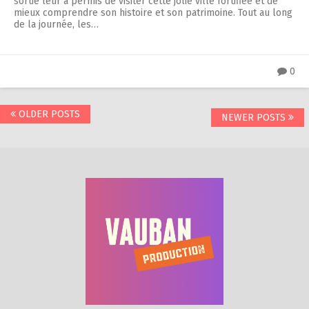
sortie leur a permis de visiter cette jolie ville fortifiée et de
mieux comprendre son histoire et son patrimoine. Tout au long
de la journée, les…
0
Posts
OLDER POSTS
NEWER POSTS
navigation